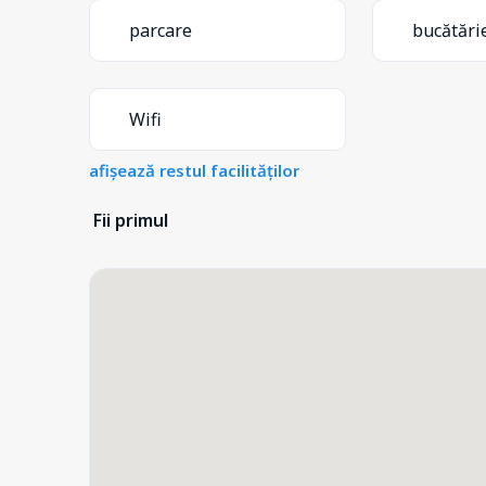
parcare
bucătări
Wifi
afișează restul facilităților
Fii primul