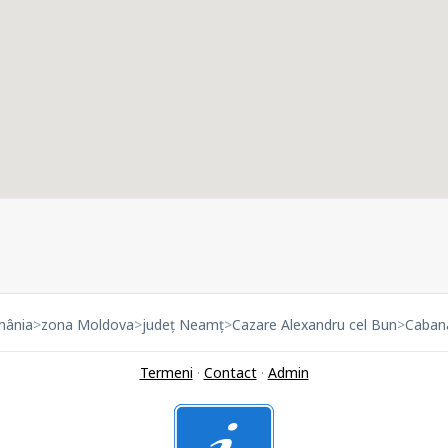
mânia
>
zona Moldova
>
județ Neamț
>
Cazare Alexandru cel Bun
>
Caban
Termeni
·
Contact
·
Admin