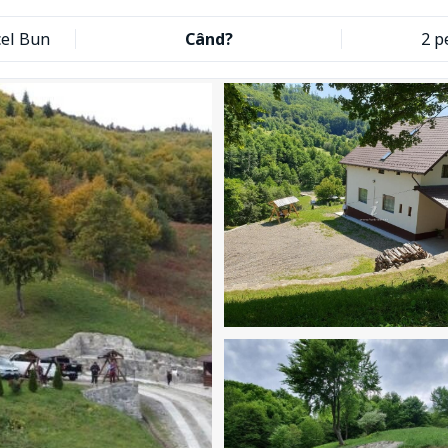
cel Bun
Când?
2 p