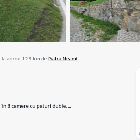
,
la aprox. 12.3 km de
Piatra Neamț
 în 8 camere cu paturi duble.
...