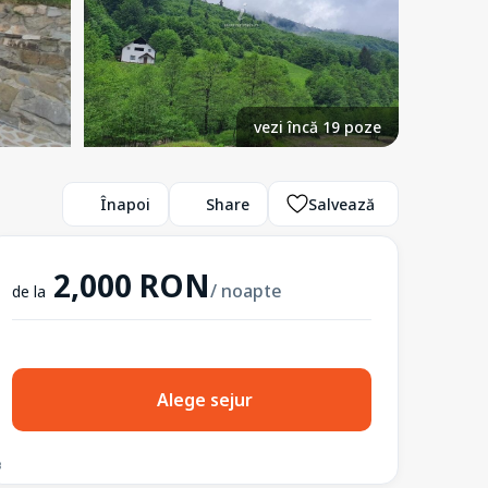
vezi încă 19 poze
Înapoi
Share
Salvează
2,000 RON
/ noapte
de la
Alege sejur
3