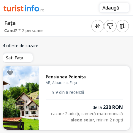
Adaugă
Fața
Cand?
* 2 persoane
4 oferte de cazare
Sat: Fața
Pensiunea Poienița
AB, Albac, sat Fața
9.9 din 8 recenzii
230 RON
de la
cazare 2 adulți, cameră matrimonială
alege sejur
, minim 2 nopți