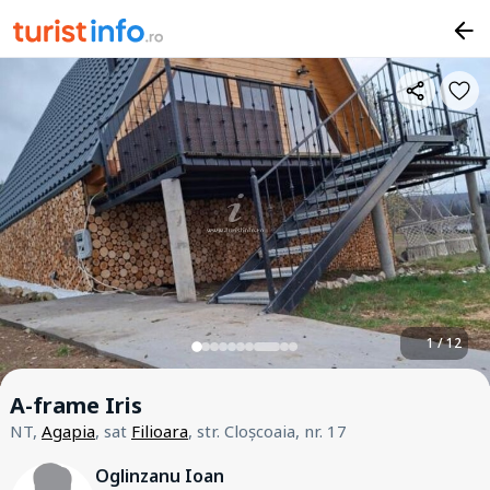
1 / 12
A-frame Iris
NT,
Agapia
, sat
Filioara
, str. Cloșcoaia, nr. 17
Oglinzanu Ioan