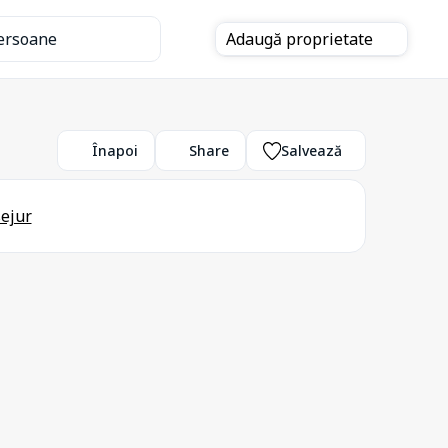
ersoane
Adaugă
proprietate
Înapoi
Share
Salvează
sejur