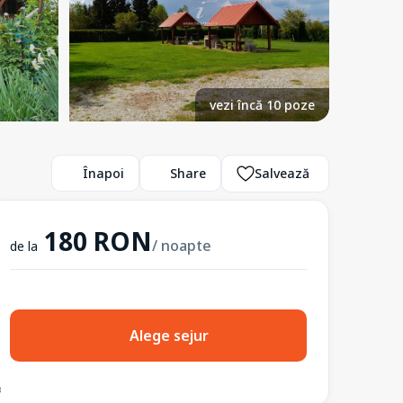
vezi încă 10 poze
Înapoi
Share
Salvează
180 RON
/ noapte
de la
Alege sejur
3