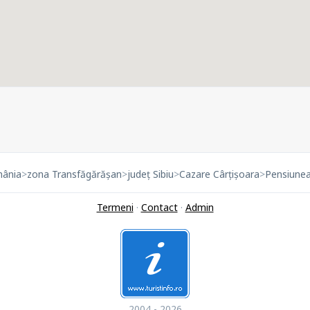
mânia
>
zona Transfăgărășan
>
județ Sibiu
>
Cazare Cârțișoara
>
Pensiune
Termeni
·
Contact
·
Admin
2004 - 2026