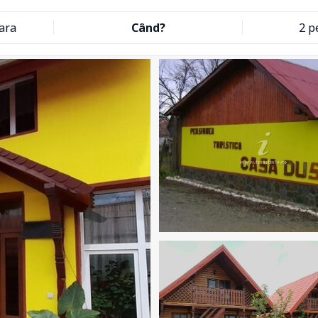
ara
Când?
2 p