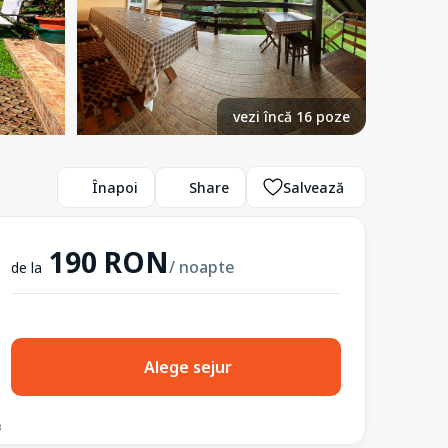
vezi încă 16 poze
Înapoi
Share
Salvează
190 RON
/ noapte
de la
Alege sejur
3