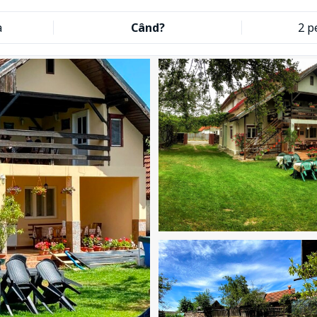
a
Când?
2 p