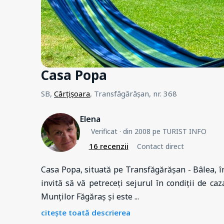
Casa Popa
SB,
Cârțișoara
, Transfăgărășan, nr. 368
Elena
Verificat
· din 2008 pe TURIST INFO
16 recenzii
Contact direct
Casa Popa, situată pe Transfăgărășan - Bâlea, în
invită să vă petreceți sejurul în condiții de ca
Munților Făgăraș și este
...
citește toată descrierea