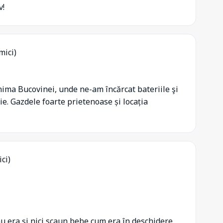
v!
mici)
inima Bucovinei, unde ne-am încărcat bateriile şi
. Gazdele foarte prietenoase și locația
ici)
u era și nici scaun bebe cum era în deschidere,