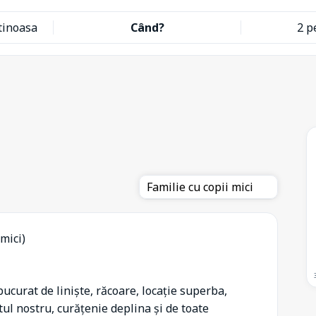
tinoasa
Când?
2 p
Familie cu copii mici
 mici)
curat de liniște, răcoare, locație superba,
ul nostru, curățenie deplina și de toate