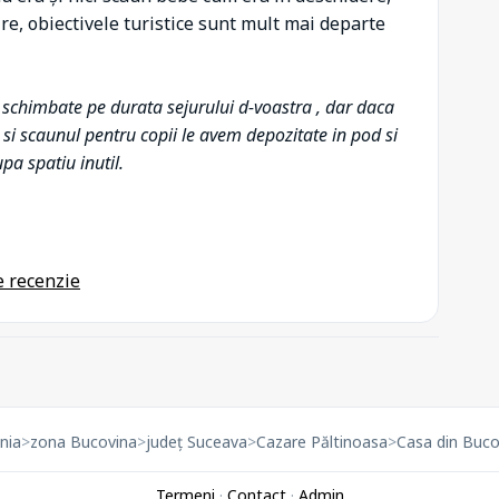
ire, obiectivele turistice sunt mult mai departe
t schimbate pe durata sejurului d-voastra , dar daca
ul si scaunul pentru copii le avem depozitate in pod si
upa spatiu inutil.
nia
>
zona Bucovina
>
județ Suceava
>
Cazare Păltinoasa
>
Casa din Buco
Termeni
·
Contact
·
Admin