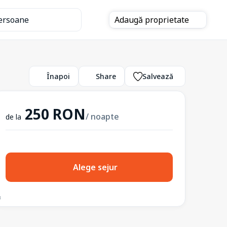
ersoane
Adaugă
proprietate
Înapoi
Share
Salvează
250 RON
/ noapte
de la
Alege sejur
3