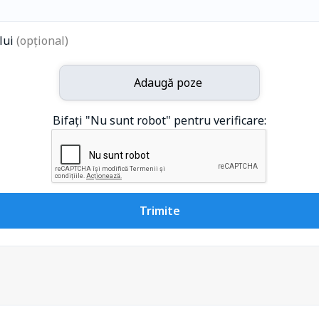
ului
(opțional)
Adaugă poze
Bifați "Nu sunt robot" pentru verificare:
Trimite