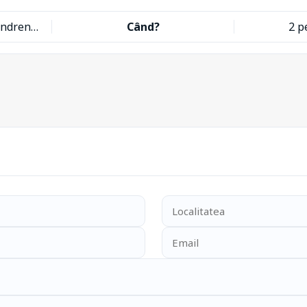
Ana și Andrei Dorna Candrenilor
Când?
2 p