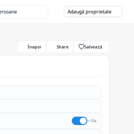
ersoane
Adaugă
proprietate
Înapoi
Share
Salvează
✓ Da